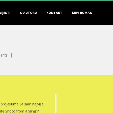
VIJESTI
O AUTORU
KONTAKT
KUPI ROMAN
ents
 projektima. Ja sam najviše
ite Shoot from a Sling”?