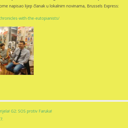
tome napisao lijep članak u lokalnim novinama, Brussels Express:
chronicles-with-the-eutopianists/
rijela! G2: SOS protiv Faruka!
7.