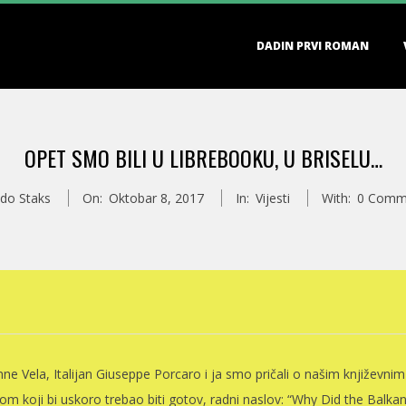
Primary
DADIN PRVI ROMAN
Navigation
Menu
OPET SMO BILI U LIBREBOOKU, U BRISELU…
do Staks
On:
Oktobar 8, 2017
In:
Vijesti
With:
0 Comm
e Vela, Italijan Giuseppe Porcaro i ja smo pričali o našim književnim
m koji bi uskoro trebao biti gotov, radni naslov: “Why Did the Balkan