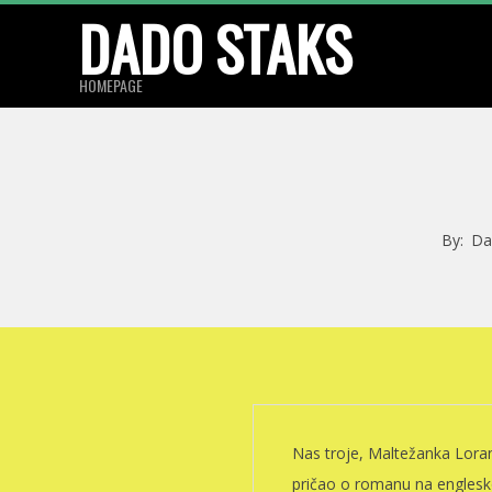
Skip
DADO STAKS
to
content
HOMEPAGE
By:
Da
Nas troje, Maltežanka Lorann
pričao o romanu na englesko